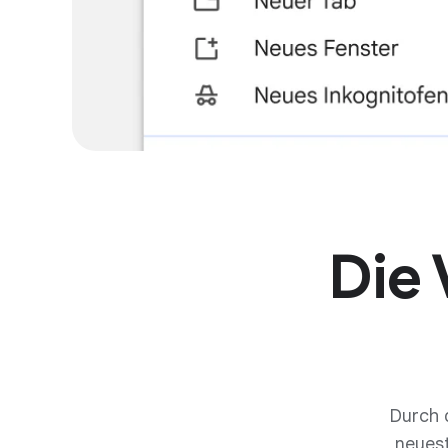
Die 
Durch 
neuest