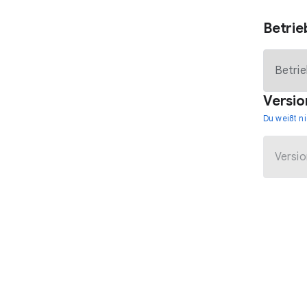
Betri
Versio
Du weißt n