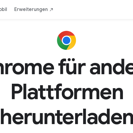
bil
Erweiterungen
rome für and
Plattformen
herunterlade