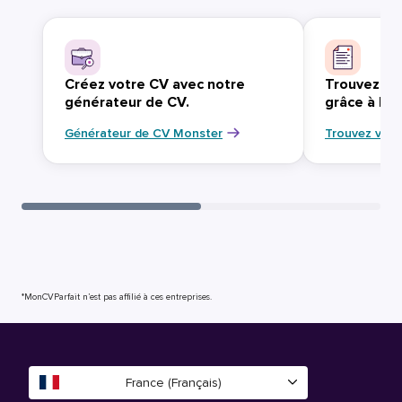
Créez votre CV avec notre
Trouvez vo
générateur de CV.
grâce à Mo
Générateur de CV Monster
Trouvez votr
*MonCVParfait n’est pas affilié à ces entreprises.
France (Français)