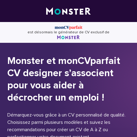
Skip
to
content
est désormais le générateur de CV exclusif de
Monster et monCVparfait
CV designer s’associent
pour vous aider à
décrocher un emploi !
Démarquez-vous grâce à un CV personnalisé de qualité.
Choisissez parmi plusieurs modèles et suivez les
recommandations pour créer un CV de A à Z ou