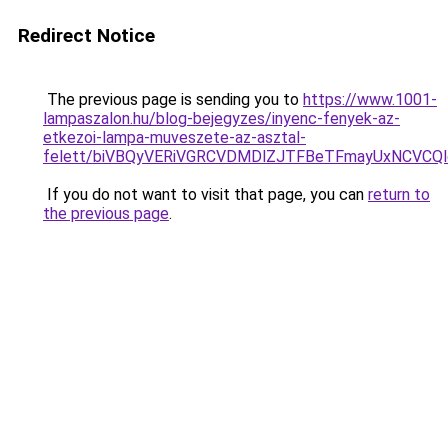
Redirect Notice
The previous page is sending you to
https://www.1001-
lampaszalon.hu/blog-bejegyzes/inyenc-fenyek-az-
etkezoi-lampa-muveszete-az-asztal-
felett/biVBQyVERiVGRCVDMDlZJTFBeTFmayUxNCVCQl
If you do not want to visit that page, you can
return to
the previous page
.