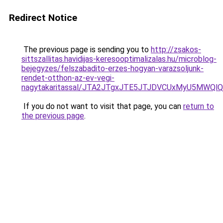
Redirect Notice
The previous page is sending you to
http://zsakos-
sittszallitas.havidijas-keresooptimalizalas.hu/microblog-
bejegyzes/felszabadito-erzes-hogyan-varazsoljunk-
rendet-otthon-az-ev-vegi-
nagytakaritassal/JTA2JTgxJTE5JTJDVCUxMyU5MWQl
If you do not want to visit that page, you can
return to
the previous page
.