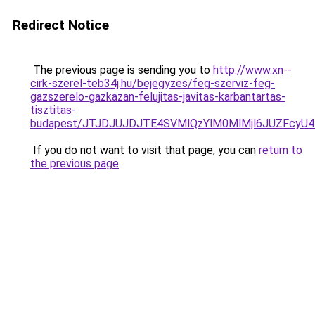
Redirect Notice
The previous page is sending you to
http://www.xn--
cirk-szerel-teb34j.hu/bejegyzes/feg-szerviz-feg-
gazszerelo-gazkazan-felujitas-javitas-karbantartas-
tisztitas-
budapest/JTJDJUJDJTE4SVMlQzYlM0MlMjl6JUZFcy
If you do not want to visit that page, you can
return to
the previous page
.