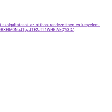
si-szolgaltatasok-az-otthoni-rendezettseg-es-kenyelem-
VERXElM0NqJTgzJTE2JTI1WHEtVkQ%3D/
.