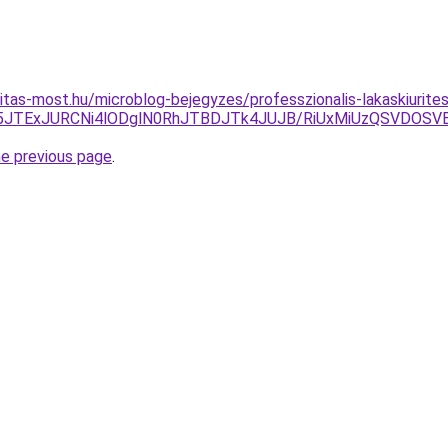
itas-most.hu/microblog-bejegyzes/professzionalis-lakaskiurite
A5JTExJURCNi4lODglN0RhJTBDJTk4JUJB/RiUxMiUzQSVDOS
he previous page
.