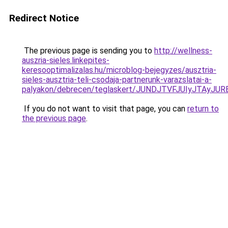
Redirect Notice
The previous page is sending you to
http://wellness-
auszria-sieles.linkepites-
keresooptimalizalas.hu/microblog-bejegyzes/ausztria-
sieles-ausztria-teli-csodaja-partnerunk-varazslatai-a-
palyakon/debrecen/teglaskert/JUNDJTVFJUIyJTAy
If you do not want to visit that page, you can
return to
the previous page
.