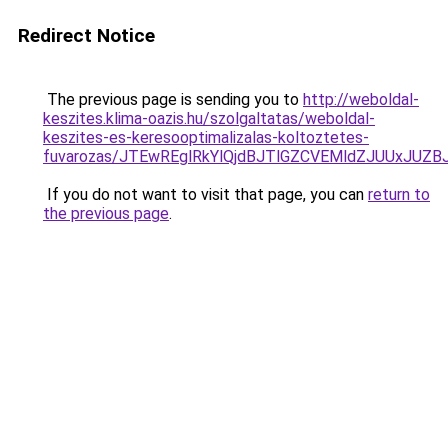
Redirect Notice
The previous page is sending you to
http://weboldal-
keszites.klima-oazis.hu/szolgaltatas/weboldal-
keszites-es-keresooptimalizalas-koltoztetes-
fuvarozas/JTEwREglRkYlQjdBJTlGZCVEMldZJUUxJUZ
If you do not want to visit that page, you can
return to
the previous page
.