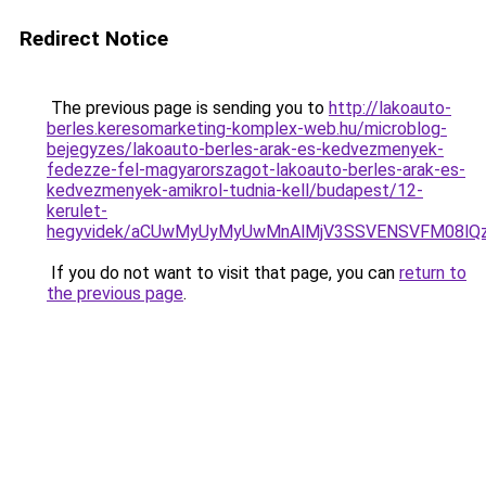
Redirect Notice
The previous page is sending you to
http://lakoauto-
berles.keresomarketing-komplex-web.hu/microblog-
bejegyzes/lakoauto-berles-arak-es-kedvezmenyek-
fedezze-fel-magyarorszagot-lakoauto-berles-arak-es-
kedvezmenyek-amikrol-tudnia-kell/budapest/12-
kerulet-
hegyvidek/aCUwMyUyMyUwMnAlMjV3SSVENSVFM08lQzIl
If you do not want to visit that page, you can
return to
the previous page
.