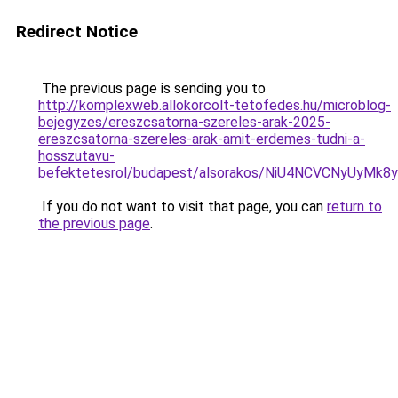
Redirect Notice
The previous page is sending you to
http://komplexweb.allokorcolt-tetofedes.hu/microblog-
bejegyzes/ereszcsatorna-szereles-arak-2025-
ereszcsatorna-szereles-arak-amit-erdemes-tudni-a-
hosszutavu-
befektetesrol/budapest/alsorakos/NiU4NCVCNyUy
If you do not want to visit that page, you can
return to
the previous page
.