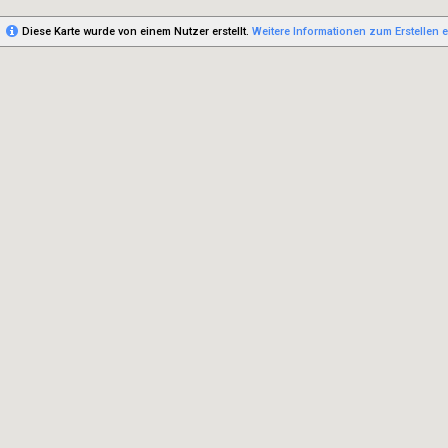
Diese Karte wurde von einem Nutzer erstellt.
Weitere Informationen zum Erstellen e