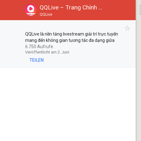
QQLive – Trang Chính Thức của QQLive Tải App Nhanh 2026
QQLive
QQLive là nền tảng livestream giải trí trực tuyến
mang đến không gian tương tác đa dạng giữa
người dùng và các nhà sáng tạo nội dung. Với
6.750 Aufrufe
Veröffentlicht am 2. Juni
các tính năng như livestream trực tiếp, giao lưu
QQLive là nền tảng livestream giải trí trực tuyến
cộng đồng, xem video giải trí, tương tác thời
mang đến không gian tương tác đa dạng giữa
TEILEN
gian thực và phòng phát sóng trực tuyến,
người dùng và các nhà sáng tạo nội dung. Với
QQLIVE giúp người dùng tận hưởng trải nghiệm
các tính năng như livestream trực tiếp, giao lưu
giải trí hiện đại và kết nối dễ dàng hơn mỗi ngày.
cộng đồng, xem video giải trí, tương tác thời
gian thực và phòng phát sóng trực tuyến,
Website:
QQLIVE giúp người dùng tận hưởng trải nghiệm
https://www.qqlive.ai/
giải trí hiện đại và kết nối dễ dàng hơn mỗi ngày.
Phone: 0902948152
Website:
https://www.qqlive.ai/
Địa chỉ: 636 Bình Long, Tân Phú, Thành phố Hồ
Chí Minh, Vietnam
Phone: 0902948152
Email:
Địa chỉ: 636 Bình Long, Tân Phú, Thành phố Hồ
qqliveai@gmail.com